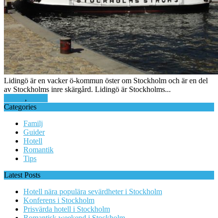
Lidingö är en vacker ö-kommun öster om Stockholm och är en del
av Stockholms inre skärgård. Lidingö är Stockholms...
Guider
,
Hotell
Categories
Familj
Guider
Hotell
Romantik
Tips
Latest Posts
Hotell nära populära sevärdheter i Stockholm
Konferens i Stockholm
Prisvärda hotell i Stockholm
Romantisk weekend i Stockholm