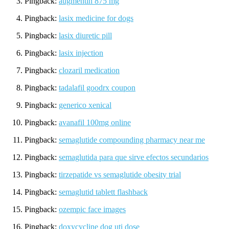
Pingback:
augmentin 875 mg
Pingback:
lasix medicine for dogs
Pingback:
lasix diuretic pill
Pingback:
lasix injection
Pingback:
clozaril medication
Pingback:
tadalafil goodrx coupon
Pingback:
generico xenical
Pingback:
avanafil 100mg online
Pingback:
semaglutide compounding pharmacy near me
Pingback:
semaglutida para que sirve efectos secundarios
Pingback:
tirzepatide vs semaglutide obesity trial
Pingback:
semaglutid tablett flashback
Pingback:
ozempic face images
Pingback:
doxycycline dog uti dose