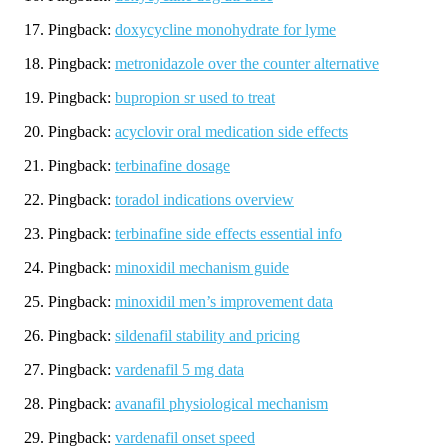
Pingback:
doxycycline monohydrate for lyme
Pingback:
metronidazole over the counter alternative
Pingback:
bupropion sr used to treat
Pingback:
acyclovir oral medication side effects
Pingback:
terbinafine dosage
Pingback:
toradol indications overview
Pingback:
terbinafine side effects essential info
Pingback:
minoxidil mechanism guide
Pingback:
minoxidil men’s improvement data
Pingback:
sildenafil stability and pricing
Pingback:
vardenafil 5 mg data
Pingback:
avanafil physiological mechanism
Pingback:
vardenafil onset speed