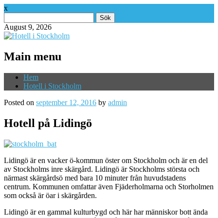
x
Sök
efter:
August 9, 2026
Main menu
Skip
Hem
to
Hotell i Stockholm
content
Posted on
september 12, 2016
by
admin
Hotell på Lidingö
Lidingö är en vacker ö-kommun öster om Stockholm och är en del
av Stockholms inre skärgård. Lidingö är Stockholms största och
närmast skärgårdsö med bara 10 minuter från huvudstadens
centrum. Kommunen omfattar även Fjäderholmarna och Storholmen
som också är öar i skärgården.
Lidingö är en gammal kulturbygd och här har människor bott ända