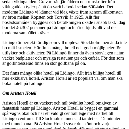
sedan vikingatiden. Gravar från järnåldern och runskrifter från
vikingatiden tyder på att ön varit bebodd sedan 600-talet. Det
moderna Lidingö vi känner vid idag växte fram genom tillkomsten
av bron mellan Ropsten och Torsvik år 1925. Allt fler
bostadsområden byggdes och befolkningen ökade i snabb takt. Idag
bor det 46.302 personer på Lidingö och här erbjuds allt vad det
moderna samhället kräver.
Lidingö är perfekt för dig som vill uppleva Stockholm men ändå inte
bo mitt i smeten. Här finns många hotell och goda möjligheter för
utflykter och aktiviteter. På Lidingö finner du även storslagen natur,
vackra badplatser och mysiga restauranger och cafeér. För den som
är golfintresserad finns en stor golfbana på ön.
Det finns många olika hotell på Lidingö. Allt från billiga hotell till
mer exklusiva hotell. Ariston Hotell är ett populärt val om man ska
boka hotell på Lidingö.
Om Ariston Hotell
Ariston Hotell är ett vackert och miljövänligt hotell omgiven av
fantastisk natur på Lidingö. Ariston Hotell är byggt i en gammal
spårvagnslokal och har ett väldigt centralt läge med närhet till
Lidingö centrum. Till Stockholms innerstad tar det c.a 15 minuter
med tunnelbana. På Ariston Hotell sover du skönt och varje
morgonen serveras en uppdukad frukostbuffé med ett stort utbud av