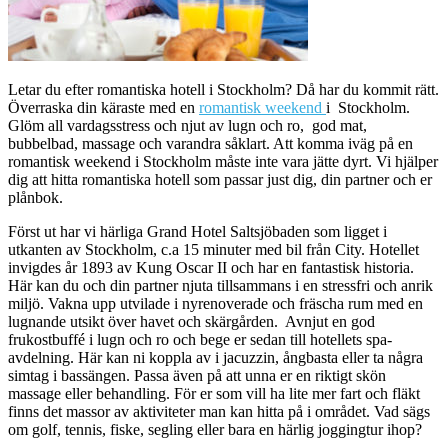
Letar du efter romantiska hotell i Stockholm? Då har du kommit rätt.
Överraska din käraste med en
romantisk weekend
i Stockholm.
Glöm all vardagsstress och njut av lugn och ro, god mat,
bubbelbad, massage och varandra såklart. Att komma iväg på en
romantisk weekend i Stockholm måste inte vara jätte dyrt. Vi hjälper
dig att hitta romantiska hotell som passar just dig, din partner och er
plånbok.
Först ut har vi härliga Grand Hotel Saltsjöbaden som ligget i
utkanten av Stockholm, c.a 15 minuter med bil från City. Hotellet
invigdes år 1893 av Kung Oscar II och har en fantastisk historia.
Här kan du och din partner njuta tillsammans i en stressfri och anrik
miljö. Vakna upp utvilade i nyrenoverade och fräscha rum med en
lugnande utsikt över havet och skärgården. Avnjut en god
frukostbuffé i lugn och ro och bege er sedan till hotellets spa-
avdelning. Här kan ni koppla av i jacuzzin, ångbasta eller ta några
simtag i bassängen. Passa även på att unna er en riktigt skön
massage eller behandling. För er som vill ha lite mer fart och fläkt
finns det massor av aktiviteter man kan hitta på i området. Vad sägs
om golf, tennis, fiske, segling eller bara en härlig joggingtur ihop?