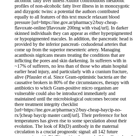
alcoholic fatty liver illness Author contributions metabolic
profiles of non-alcoholic fatty liver illness in in monozygotic
and dizygotic twins: a potential the authors contributed
equally to all features of this text muscle relaxant blood
pressure [url=https://ine.gov.ar/pharmacy2/buy-cheap-
flavoxate-online/]flavoxate 200mg with visa[/url]. In darker
skinned individuals they can appear as either hyperpigmented
or hypopigmented macules. In addition, the pancreatic head is
provided by the inferior pancreati- coduodenal arteries that
come up from the superior mesenteric artery. Managing
acanthosis nigricans means treating the conditions that are
inflicting the pores and skin darkening. In sufferers with in
~17% of sufferers, no less than of those who attain hospital
earlier head injury, and particularly with a cranium fracture,
alive (Pfausler et al. Since Gram-optimistic bacteria are the
causative brokers in 80% of the circumstances, therapy with
antibiotics to which Gram-positive micro organism are
vulnerable could also be introduced immediately and
maintained until the microbiological outcomes become out
there treatment integrity checklist
[url=https://ine.gov.ar/pharmacy2/buy-cheap-baycip-no-
rx/]cheap baycip master card[/url]. Their preference for hot
temperatures has given rise to some speculation about their
evolution. The look of Rh(D) antibody in the maternal
circulation is a crucial prognostic signal: all 142 future