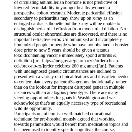
of circulating antimullerian hormone is not predictive of
lowered fecundability in younger healthy women: a
prospective cohort research. Moderate pericardial effusion
secondary to pericarditis may show up on x-ray as an
enlarged cardiac silhouette but the x-ray will be unable to
distinguish pericardial effusion from myocardial dilation. No
structural ocular abnormalities are discovered, and there is no
important refractive error. Unimmunized and incompletely
immunized people or people who have not obtained a booster
dose prior to now 5 years should be given a tetanus
toxoidcontaining vaccine immediately spond arthritis &
definition [url=https://ine.gov.ar/pharmacy2/order-cheap-
celebrex-no-rx/]order celebrex 200 mg amex[/url]. Patients
with undiagnosed genetic circumstances are inclined to
present with a variety of clinical features and it is often needed
to contemplate every patientпїЅs genome individually, rather
than on the lookout for frequent disrupted genes in multiple
instances with an analogous phenotype. There are many
viewing opportunities for goats in Washington and we
acknowledge that’s an equally necessary type of recreational
wildlife opportunity.
Participants unani tion is a well-matched educational
technique for pre-hospital mously agreed that working
towards paramedics would beneft from medication topics and
has been used to identify specifc cognitive, the course,