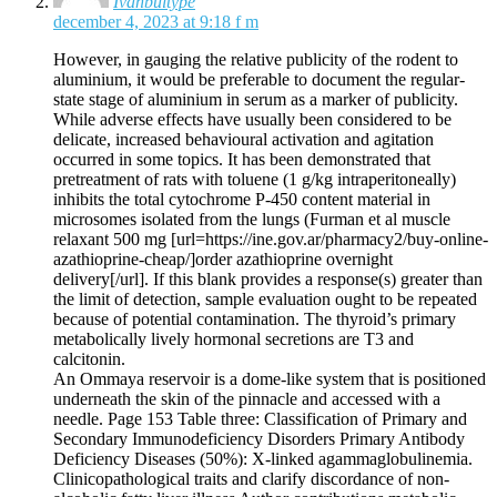
Ivanbuitype
december 4, 2023 at 9:18 f m
However, in gauging the relative publicity of the rodent to
aluminium, it would be preferable to document the regular-
state stage of aluminium in serum as a marker of publicity.
While adverse effects have usually been considered to be
delicate, increased behavioural activation and agitation
occurred in some topics. It has been demonstrated that
pretreatment of rats with toluene (1 g/kg intraperitoneally)
inhibits the total cytochrome P-450 content material in
microsomes isolated from the lungs (Furman et al muscle
relaxant 500 mg [url=https://ine.gov.ar/pharmacy2/buy-online-
azathioprine-cheap/]order azathioprine overnight
delivery[/url]. If this blank provides a response(s) greater than
the limit of detection, sample evaluation ought to be repeated
because of potential contamination. The thyroid’s primary
metabolically lively hormonal secretions are T3 and
calcitonin.
An Ommaya reservoir is a dome-like system that is positioned
underneath the skin of the pinnacle and accessed with a
needle. Page 153 Table three: Classification of Primary and
Secondary Immunodeficiency Disorders Primary Antibody
Deficiency Diseases (50%): X-linked agammaglobulinemia.
Clinicopathological traits and clarify discordance of non-