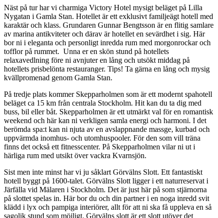
Näst på tur har vi charmiga Victory Hotel mysigt beläget på Lilla
Nygatan i Gamla Stan. Hotellet är ett exklusivt familjeägt hotell med
karaktär och klass. Grundaren Gunnar Bengtsson är en flitig samlare
av marina antikviteter och därav är hotellet en sevärdhet i sig. Här
bor ni i eleganta och personligt inredda rum med morgonrockar och
tofflor på rummet. Unna er en skön stund på hotellets
relaxavedlning före ni avnjuter en lång och utsökt middag på
hotellets prisbelönta restauranger. Tips! Ta gärna en lång och mysig
kvällpromenad genom Gamla Stan.
På tredje plats kommer Skepparholmen som är ett modernt spahotell
beläget ca 15 km från centrala Stockholm. Hit kan du ta dig med
buss, bil eller båt. Skepparholmen är ett utmärkt val för en romantisk
weekend och här kan ni verkligen samla energi och harmoni. I det
berömda spa:t kan ni njuta av en avslappnande massge, kurbad och
uppvärmda inomhus- och utomhuspooler. För den som vill träna
finns det också ett fitnesscenter. På Skepparholmen vilar ni ut i
härliga rum med utsikt över vackra Kvarnsjön.
Sist men inte minst har vi ju såklart Görvälns Slott. Ett fantastiskt
hotell byggt på 1600-talet. Görvälns Slott ligger i ett naturreservat i
Järfälla vid Mälaren i Stockholm. Det är just här på som stjärnorna
på slottet spelas in. Här bor du och din partner i en noga inredd svit
klädd i lyx och pampiga interiörer, allt för att ni ska få uppleva en så
sagolik stund som möjligt. Görvälns slott är ett slott utöver det