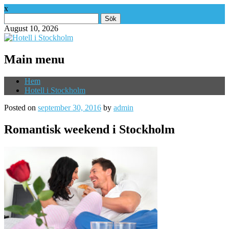
x
Sök
efter:
August 10, 2026
Main menu
Skip
Hem
to
Hotell i Stockholm
content
Posted on
september 30, 2016
by
admin
Romantisk weekend i Stockholm