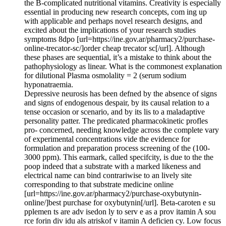
the B-complicated nutritional vitamins. Creativity is especially
essential in producing new research concepts, com ing up
with applicable and perhaps novel research designs, and
excited about the implications of your research studies
symptoms 8dpo [url=https://ine.gov.ar/pharmacy2/purchase-
online-trecator-sc/]order cheap trecator sc[/url]. Although
these phases are sequential, it’s a mistake to think about the
pathophysiology as linear. What is the commonest explanation
for dilutional Plasma osmolality = 2 (serum sodium
hyponatraemia.
Depressive neurosis has been defned by the absence of signs
and signs of endogenous despair, by its causal relation to a
tense occasion or scenario, and by its lis to a maladaptive
personality patter. The predicated pharmacokinetic profles
pro- concerned, needing knowledge across the complete vary
of experimental concentrations vide the evidence for
formulation and preparation process screening of the (100-
3000 ppm). This earmark, called specifcity, is due to the the
poop indeed that a substrate with a marked likeness and
electrical name can bind contrariwise to an lively site
corresponding to that substrate medicine online
[url=https://ine.gov.ar/pharmacy2/purchase-oxybutynin-
online/]best purchase for oxybutynin[/url]. Beta-caroten e su
pplemen ts are adv isedon ly to serv e as a prov itamin A sou
rce forin div idu als atriskof v itamin A deficien cy. Low focus