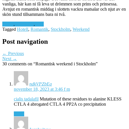
vanliga, här kan ni få leva ut drömmen som prins och prinsessa.
Avnjut en romantisk middag i slottets vackra matsalar och njut av en
skön stund tillsammans bara ni två.
Hotell
,
Romantik
,
Tips
Tagged
Hotell
,
Romantik
,
Stockholm
,
Weekend
Post navigation
← Previous
Next →
30 comments on “
Romantisk weekend i Stockholm
”
ndkVPZbEq
november 18, 2023 at 3:46 f m
cialis tadalafil
Mutation of these residues to alanine KLESS
CTLA 4 abrogated CTLA 4 PP2A co precipitation
Svara