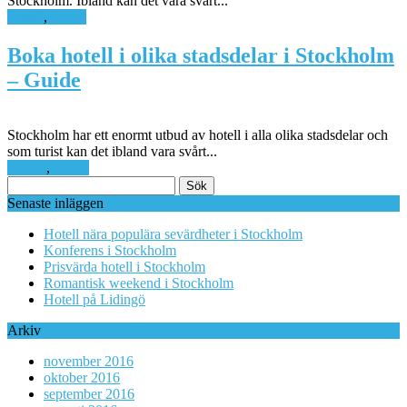
Stockholm. Ibland kan det vara svårt...
Familj
,
Hotell
Boka hotell i olika stadsdelar i Stockholm
– Guide
Stockholm har ett enormt utbud av hotell i alla olika stadsdelar och
som turist kan det ibland vara svårt...
Guider
,
Hotell
Sök
efter:
Senaste inläggen
Hotell nära populära sevärdheter i Stockholm
Konferens i Stockholm
Prisvärda hotell i Stockholm
Romantisk weekend i Stockholm
Hotell på Lidingö
Arkiv
november 2016
oktober 2016
september 2016